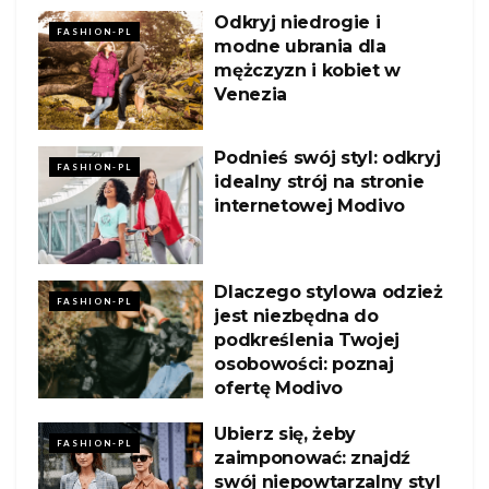
Odkryj niedrogie i
FASHION-PL
modne ubrania dla
mężczyzn i kobiet w
Venezia
Podnieś swój styl: odkryj
FASHION-PL
idealny strój na stronie
internetowej Modivo
Dlaczego stylowa odzież
FASHION-PL
jest niezbędna do
podkreślenia Twojej
osobowości: poznaj
ofertę Modivo
Ubierz się, żeby
FASHION-PL
zaimponować: znajdź
swój niepowtarzalny styl