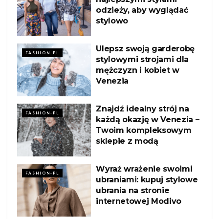
odzieży, aby wyglądać
stylowo
Ulepsz swoją garderobę
FASHION-PL
stylowymi strojami dla
mężczyzn i kobiet w
Venezia
Znajdź idealny strój na
FASHION-PL
każdą okazję w Venezia –
Twoim kompleksowym
sklepie z modą
Wyraź wrażenie swoimi
FASHION-PL
ubraniami: kupuj stylowe
ubrania na stronie
internetowej Modivo