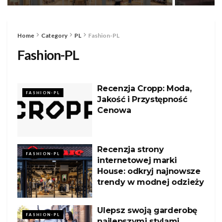
Home
Category
PL
Fashion-PL
Fashion-PL
Recenzja Cropp: Moda,
FASHION-PL
Jakość i Przystępność
Cenowa
Recenzja strony
FASHION-PL
internetowej marki
House: odkryj najnowsze
trendy w modnej odzieży
Ulepsz swoją garderobę
FASHION-PL
najlepszymi stylami