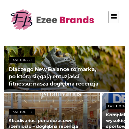
FASHION-PL
Dlaczego New Balance to marka,
po którą sięgają entuzjaści
fitnessu: nasza dogłębna recenzja
FASHION-P
FASHION-PL
Kompleks
Stradivarius: ponadczasowe
wysokiej 
rzemiosło – dogłębna recenzja
sportowc