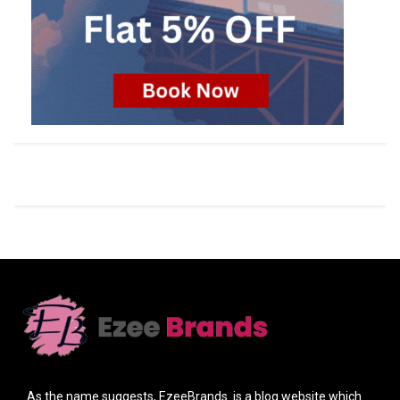
As the name suggests, EzeeBrands is a blog website which