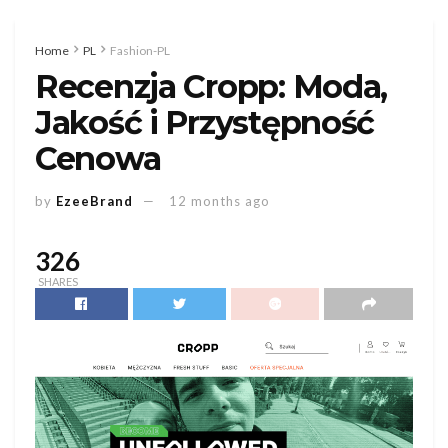
Home
PL
Fashion-PL
Recenzja Cropp: Moda,
Jakość i Przystępność
Cenowa
by
EzeeBrand
12 months ago
326
SHARES