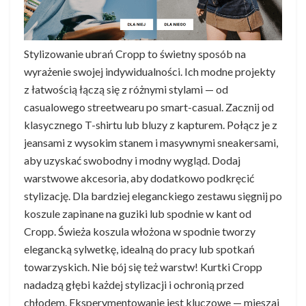
Stylizowanie ubrań Cropp to świetny sposób na
wyrażenie swojej indywidualności. Ich modne projekty
z łatwością łączą się z różnymi stylami — od
casualowego streetwearu po smart-casual. Zacznij od
klasycznego T-shirtu lub bluzy z kapturem. Połącz je z
jeansami z wysokim stanem i masywnymi sneakersami,
aby uzyskać swobodny i modny wygląd. Dodaj
warstwowe akcesoria, aby dodatkowo podkręcić
stylizację. Dla bardziej eleganckiego zestawu sięgnij po
koszule zapinane na guziki lub spodnie w kant od
Cropp. Świeża koszula włożona w spodnie tworzy
elegancką sylwetkę, idealną do pracy lub spotkań
towarzyskich. Nie bój się też warstw! Kurtki Cropp
nadadzą głębi każdej stylizacji i ochronią przed
chłodem. Eksperymentowanie jest kluczowe — mieszaj