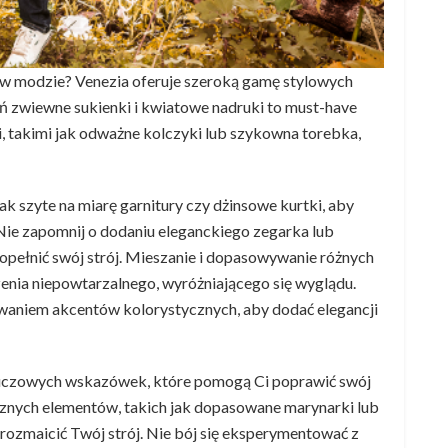
 w modzie? Venezia oferuje szeroką gamę stylowych
pań zwiewne sukienki i kwiatowe nadruki to must-have
, takimi jak odważne kolczyki lub szykowna torebka,
ak szyte na miarę garnitury czy dżinsowe kurtki, aby
Nie zapomnij o dodaniu eleganckiego zegarka lub
pełnić swój strój. Mieszanie i dopasowywanie różnych
zenia niepowtarzalnego, wyróżniającego się wyglądu.
waniem akcentów kolorystycznych, aby dodać elegancji
a kluczowych wskazówek, które pomogą Ci poprawić swój
znych elementów, takich jak dopasowane marynarki lub
ozmaicić Twój strój. Nie bój się eksperymentować z