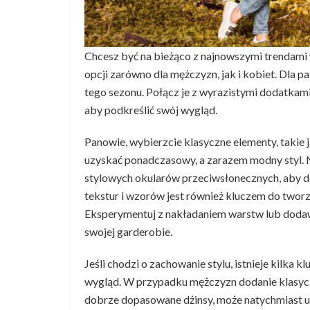
Chcesz być na bieżąco z najnowszymi trendami
opcji zarówno dla mężczyzn, jak i kobiet. Dla 
tego sezonu. Połącz je z wyrazistymi dodatkami
aby podkreślić swój wygląd.
Panowie, wybierzcie klasyczne elementy, takie j
uzyskać ponadczasowy, a zarazem modny styl. 
stylowych okularów przeciwsłonecznych, aby do
tekstur i wzorów jest również kluczem do twor
Eksperymentuj z nakładaniem warstw lub doda
swojej garderobie.
Jeśli chodzi o zachowanie stylu, istnieje kilk
wygląd. W przypadku mężczyzn dodanie klasyc
dobrze dopasowane dżinsy, może natychmiast ur