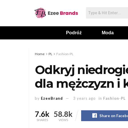
Podróż
Moda
Home
PL
Fashion-PL
Odkryj niedrogi
dla mężczyzn i 
by
EzeeBrand
3 years ago
in
Fashion-PL
7.6k
58.8k
Share on Faceb
SHARES
VIEWS