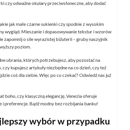
arki czy odważne okulary przeciwsłoneczne, aby dodać
kie jak małe czarne sukienki czy spodnie z wysokim
y wygląd. Mieszanie i dopasowywanie tekstur i wzorów
e zapomnij o sile wyrazistej biżuterii – gruby naszyjnik
 wyższy poziom.
ne ubrania, których potrzebujesz, aby pozostać na
o, czy kupujesz artykuły niezbędne na co dzień, czy też
jdzie coś dla siebie. Więc po co czekać? Odwiedź nas już
mat boho, czy klasyczną elegancję, Venezia oferuje
e i preferencje. Bądź modny bez rozbijania banku!
ajlepszy wybór w przypadku