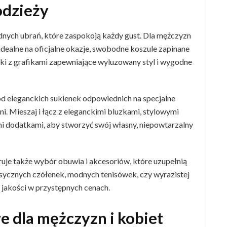
odzieży
odnych ubrań, które zaspokoją każdy gust. Dla mężczyzn
idealne na oficjalne okazje, swobodne koszule zapinane
lki z grafikami zapewniające wyluzowany styl i wygodne
od eleganckich sukienek odpowiednich na specjalne
ni. Mieszaj i łącz z eleganckimi bluzkami, stylowymi
i dodatkami, aby stworzyć swój własny, niepowtarzalny
eruje także wybór obuwia i akcesoriów, które uzupełnią
lasycznych czółenek, modnych tenisówek, czy wyrazistej
j jakości w przystępnych cenach.
 dla mężczyzn i kobiet