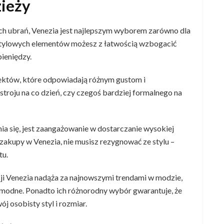
zieży
ich ubrań, Venezia jest najlepszym wyborem zarówno dla
e stylowych elementów możesz z łatwością wzbogacić
ieniędzy.
ektów, które odpowiadają różnym gustom i
stroju na co dzień, czy czegoś bardziej formalnego na
a się, jest zaangażowanie w dostarczanie wysokiej
zakupy w Venezia, nie musisz rezygnować ze stylu –
tu.
ji Venezia nadąża za najnowszymi trendami w modzie,
t modne. Ponadto ich różnorodny wybór gwarantuje, że
ój osobisty styl i rozmiar.