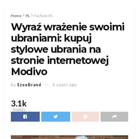
Home
PL
Fashion-PL
Wyraź wrażenie swoimi
ubraniami: kupuj
stylowe ubrania na
stronie internetowej
Modivo
by
EzeeBrand
3 years ago
3.1k
SHARES