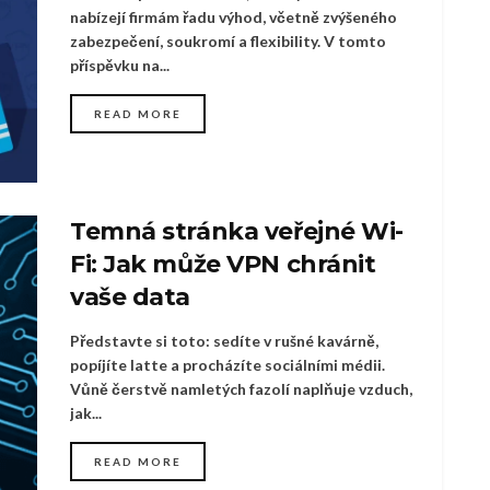
nabízejí firmám řadu výhod, včetně zvýšeného
zabezpečení, soukromí a flexibility. V tomto
příspěvku na...
READ MORE
Temná stránka veřejné Wi-
Fi: Jak může VPN chránit
vaše data
Představte si toto: sedíte v rušné kavárně,
popíjíte latte a procházíte sociálními médii.
Vůně čerstvě namletých fazolí naplňuje vzduch,
jak...
READ MORE