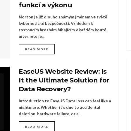
funkcí a výkonu
Norton je již dlouho známým jménem ve světě
kybernetické bezpečnosti. Vzhledem k
rostoucím hrozbám číhajícím v každém koutě
internetu je...
READ MORE
EaseUS Website Review: Is
It the Ultimate Solution for
Data Recovery?
Introduction to EaseUS Data loss can feel like a
nightmare. Whether it’s due to accidental
deletion, hardware failure, or a...
READ MORE