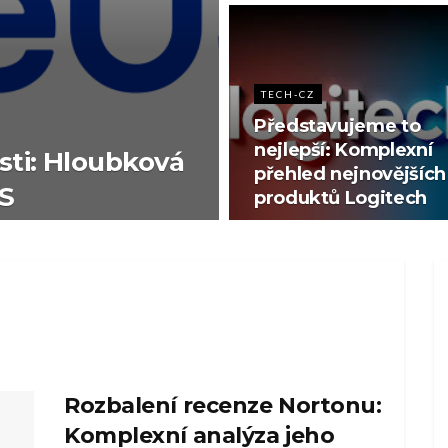
TECH-CZ
Představujeme to
nejlepší: Komplexní
ti: Hloubková
přehled nejnovějších
S
produktů Logitech
Rozbalení recenze Nortonu:
Komplexní analýza jeho