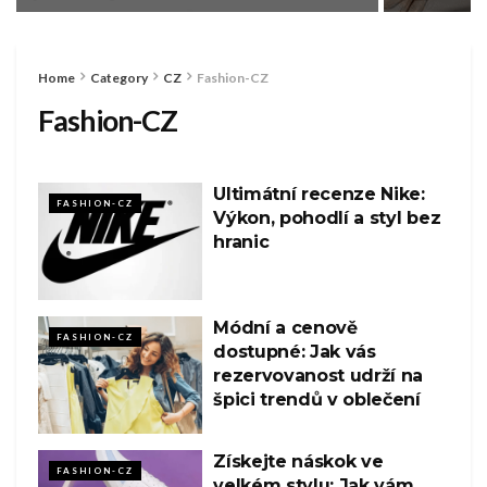
Home
Category
CZ
Fashion-CZ
Fashion-CZ
Ultimátní recenze Nike:
FASHION-CZ
Výkon, pohodlí a styl bez
hranic
Módní a cenově
FASHION-CZ
dostupné: Jak vás
rezervovanost udrží na
špici trendů v oblečení
Získejte náskok ve
FASHION-CZ
velkém stylu: Jak vám