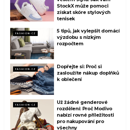
StockX může pomoci
získat skóre stylových
tenisek
5 tipů, jak vylepšit domácí
FASHION-CZ
výzdobu s nízkým
rozpočtem
Dopřejte si: Proč si
FASHION-CZ
zasloužíte nákup doplňků
k oblečení
Už žádné genderové
FASHION-CZ
rozdělení: Proč Modivo
nabízí rovné příležitosti
pro nakupování pro
všechny