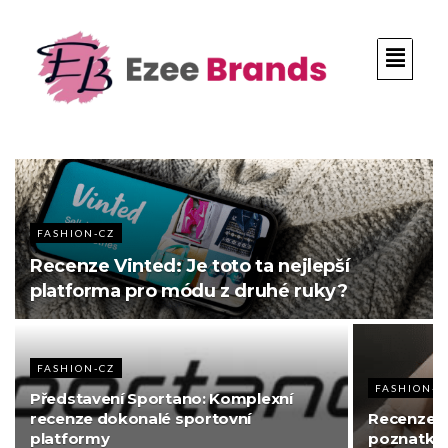
FASHION-CZ
Recenze Vinted: Je toto ta nejlepší
platforma pro módu z druhé ruky?
FASHION-CZ
FASHION-C
Představení Sportano: Komplexní
recenze dokonalé sportovní
Recenze G
platformy
poznatků