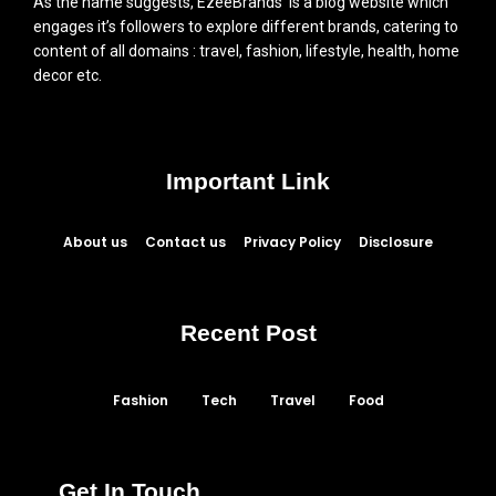
As the name suggests, EzeeBrands is a blog website which
engages it’s followers to explore different brands, catering to
content of all domains : travel, fashion, lifestyle, health, home
decor etc.
Important Link
About us
Contact us
Privacy Policy
Disclosure
Recent Post
Fashion
Tech
Travel
Food
Get In Touch