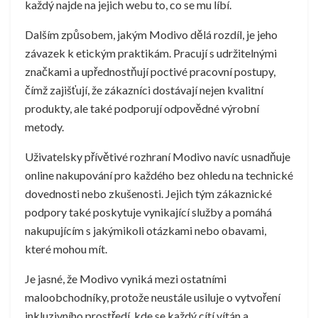
každý najde na jejich webu to, co se mu líbí.
Dalším způsobem, jakým Modivo dělá rozdíl, je jeho
závazek k etickým praktikám. Pracují s udržitelnými
značkami a upřednostňují poctivé pracovní postupy,
čímž zajišťují, že zákazníci dostávají nejen kvalitní
produkty, ale také podporují odpovědné výrobní
metody.
Uživatelsky přívětivé rozhraní Modivo navíc usnadňuje
online nakupování pro každého bez ohledu na technické
dovednosti nebo zkušenosti. Jejich tým zákaznické
podpory také poskytuje vynikající služby a pomáhá
nakupujícím s jakýmikoli otázkami nebo obavami,
které mohou mít.
Je jasné, že Modivo vyniká mezi ostatními
maloobchodníky, protože neustále usiluje o vytvoření
inkluzivního prostředí, kde se každý cítí vítán a