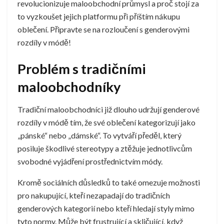
revolucionizuje maloobchodní průmysl a proč stojí za
to vyzkoušet jejich platformu při příštím nákupu
oblečení. Připravte se na rozloučení s genderovými
rozdíly v módě!
Problém s tradičními
maloobchodníky
Tradiční maloobchodníci již dlouho udržují genderové
rozdíly v módě tím, že své oblečení kategorizují jako
„pánské“ nebo „dámské“. To vytváří předěl, který
posiluje škodlivé stereotypy a ztěžuje jednotlivcům
svobodné vyjádření prostřednictvím módy.
Kromě sociálních důsledků to také omezuje možnosti
pro nakupující, kteří nezapadají do tradičních
genderových kategorií nebo kteří hledají styly mimo
tyto normy. Může být frustrující a skličující, když