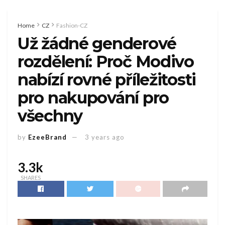
Home
CZ
Fashion-CZ
Už žádné genderové
rozdělení: Proč Modivo
nabízí rovné příležitosti
pro nakupování pro
všechny
by
EzeeBrand
3 years ago
3.3k
SHARES