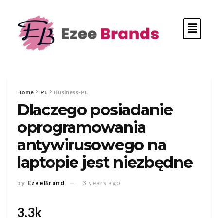
Home
PL
Business-PL
Dlaczego posiadanie
oprogramowania
antywirusowego na
laptopie jest niezbędne
by
EzeeBrand
3 years ago
3.3k