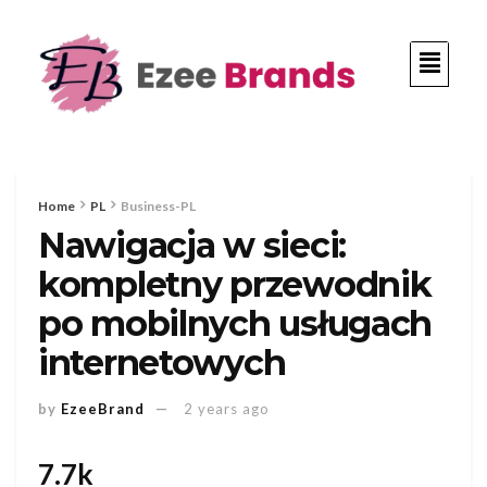
Home
PL
Business-PL
Nawigacja w sieci:
kompletny przewodnik
po mobilnych usługach
internetowych
by
EzeeBrand
2 years ago
7.7k