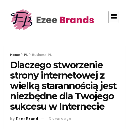
Home
PL
Business-PL
Dlaczego stworzenie
strony internetowej z
wielką starannością jest
niezbędne dla Twojego
sukcesu w Internecie
by
EzeeBrand
3 years ago