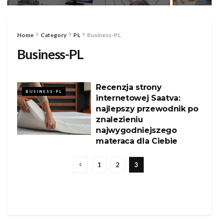
Home
Category
PL
Business-PL
Business-PL
Recenzja strony
BUSINESS-PL
internetowej Saatva:
najlepszy przewodnik po
znalezieniu
najwygodniejszego
materaca dla Ciebie
1
2
3