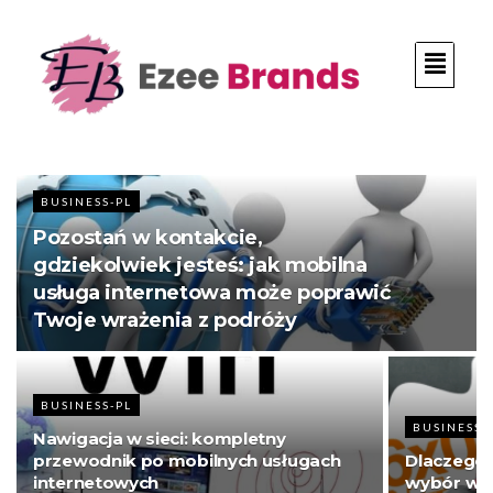
BUSINESS-PL
Pozostań w kontakcie,
gdziekolwiek jesteś: jak mobilna
usługa internetowa może poprawić
Twoje wrażenia z podróży
BUSINESS-PL
BUSINESS-
Nawigacja w sieci: kompletny
przewodnik po mobilnych usługach
Dlaczego 
internetowych
wybór w z