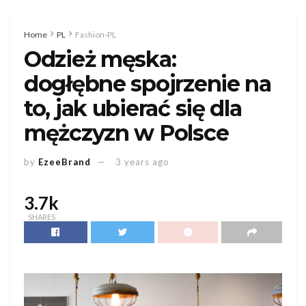
Home
PL
Fashion-PL
Odzież męska:
dogłębne spojrzenie na
to, jak ubierać się dla
mężczyzn w Polsce
by
EzeeBrand
3 years ago
3.7k
SHARES