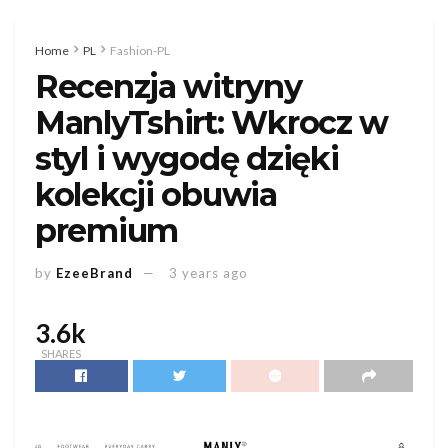
Home
PL
Fashion-PL
Recenzja witryny
ManlyTshirt: Wkrocz w
styl i wygodę dzięki
kolekcji obuwia
premium
by
EzeeBrand
3 years ago
3.6k
SHARES