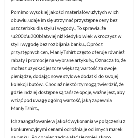
Pomimo wysokiej jakości materiałów użytych w ich
obuwiu, udaje im się utrzymać przystępne ceny bez
uszczerbku dla stylu i wygody., To sprawia, że
\u200b\u200błatwiej niż kiedykolwiek wkroczysz w
styl i wygodę bez rozbijania banku., Oprócz
przystępnych cen, ManlyTshirt często oferuje również
rabaty i promocje na wybrane artykuły., Oznacza to, że
możesz uzyskać jeszcze większą wartość za swoje
pieniądze, dodając nowe stylowe dodatki do swojej
kolekcji butów., Chociaż niektórzy mogą twierdzić, że
gdzie indziej dostępne są tańsze opcje, ważne jest, aby
wziąć pod uwagę ogólną wartość, jaką zapewnia
ManlyTshirt.,
Ich zaangażowanie w jakość wykonania w połączeniu z
konkurencyjnymi cenami odróżnia je od innych marek
na rynku., Po co więc zadowalać się mniej, skoro