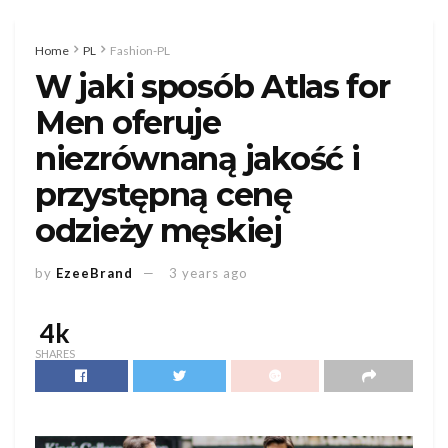
Home
PL
Fashion-PL
W jaki sposób Atlas for
Men oferuje
niezrównaną jakość i
przystępną cenę
odzieży męskiej
by
EzeeBrand
3 years ago
4k
SHARES