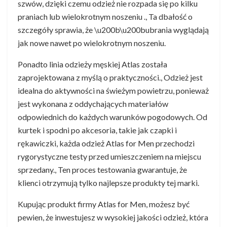
szwów, dzięki czemu odzież nie rozpada się po kilku
praniach lub wielokrotnym noszeniu ., Ta dbałość o
szczegóły sprawia, że \u200b\u200bubrania wyglądają
jak nowe nawet po wielokrotnym noszeniu.
Ponadto linia odzieży męskiej Atlas została
zaprojektowana z myślą o praktyczności., Odzież jest
idealna do aktywności na świeżym powietrzu, ponieważ
jest wykonana z oddychających materiałów
odpowiednich do każdych warunków pogodowych. Od
kurtek i spodni po akcesoria, takie jak czapki i
rękawiczki, każda odzież Atlas for Men przechodzi
rygorystyczne testy przed umieszczeniem na miejscu
sprzedany., Ten proces testowania gwarantuje, że
klienci otrzymują tylko najlepsze produkty tej marki.
Kupując produkt firmy Atlas for Men, możesz być
pewien, że inwestujesz w wysokiej jakości odzież, która