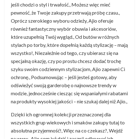
jeśli chodzi o styl i trwałość., Możesz więc mieć
pewność, że Twoje zakupy przetrwają próbę czasu.,
Oprócz szerokiego wyboru odzieży, Ajio oferuje
również fantastyczny wybór obuwia i akcesoriów,
które uzupełnią Twój wygląd., Od butów w różnych
stylach po torby, które dopełnią każdą stylizację – mają
wszystko!, Niezależnie od tego, czy ubierasz się na
specjalną okazję, czy po prostu chcesz dodać trochę
szyku swoim codziennym stylizacjom, Ajio zapewni Ci
ochronę., Podsumowując – jeśli jesteś gotowy, aby
odświeżyć swoją garderobę o najnowsze trendy w
modzie, jednocześnie ciesząc się wspaniałymi rabatami
na produkty wysokiej jakości – nie szukaj dalej niż Ajio.,
Dzięki ich ogromnej kolekcji przeznaczonej dla
wszystkich grup wiekowych i smaków zakupy tutaj to
absolutna przyjemność!, Więc na co czekasz?, Wejdź
na www., Ajio.com już dziś i zacznij odkrywać ich