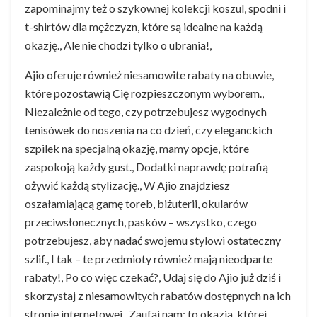
zapominajmy też o szykownej kolekcji koszul, spodni i
t-shirtów dla mężczyzn, które są idealne na każdą
okazję., Ale nie chodzi tylko o ubrania!,
Ajio oferuje również niesamowite rabaty na obuwie,
które pozostawią Cię rozpieszczonym wyborem.,
Niezależnie od tego, czy potrzebujesz wygodnych
tenisówek do noszenia na co dzień, czy eleganckich
szpilek na specjalną okazję, mamy opcje, które
zaspokoją każdy gust., Dodatki naprawdę potrafią
ożywić każdą stylizację., W Ajio znajdziesz
oszałamiającą gamę toreb, biżuterii, okularów
przeciwsłonecznych, pasków – wszystko, czego
potrzebujesz, aby nadać swojemu stylowi ostateczny
szlif., I tak – te przedmioty również mają nieodparte
rabaty!, Po co więc czekać?, Udaj się do Ajio już dziś i
skorzystaj z niesamowitych rabatów dostępnych na ich
stronie internetowej., Zaufaj nam; to okazja, której