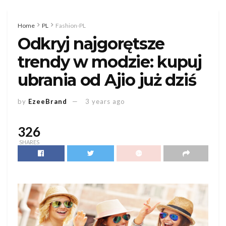
Home
PL
Fashion-PL
Odkryj najgorętsze
trendy w modzie: kupuj
ubrania od Ajio już dziś
by
EzeeBrand
3 years ago
326
SHARES