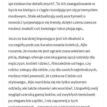
sprzedawców detalicznych?, To ich zaangażowanie w
bycie na bieżąco z ciągle rozwijającym się przemysłem
modowym., Stale aktualizują swój asortyment o
nowości i pojawiające się trendy, dzięki czemu zawsze
możesz znaleźć coś świeżego i ekscytującego.,
Jeszcze bardziej imponujące jest ich dbałość o
szczegóły podczas kuratorowania kolekcji., Ajio
rozumie, że moda nie jest ograniczona wiekiem ani
płcią, dlatego oferuje szeroką gamę opcji odzieży dla
mężczyzn, kobiet i dzieci., Niezależnie od tego, czy
robisz zakupy dla siebie, czy dla swoich najmłodszych,
możesz mieć pewność, że czeka na Ciebie coś
stylowego., Ajio wyróżnia się nie tylko wyborem
odzieży, ale także obuwia i akcesoriów!, Uzupełnij swój
wygląd szeroką gamą butów, od zwykłych tenisówek
po eleganckie szpilki., I nie zapomnij o tych
wykończeniach – zapoznaj się z ich kolekcją toreb,