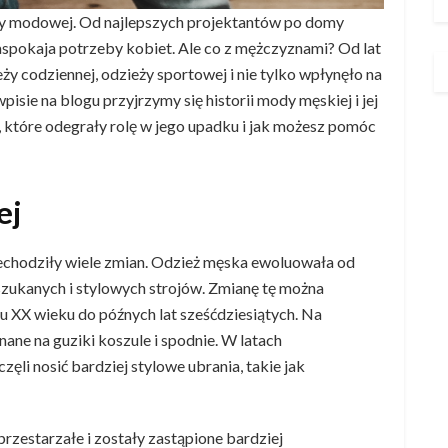
nży modowej. Od najlepszych projektantów po domy
aspokaja potrzeby kobiet. Ale co z mężczyznami? Od lat
ży codziennej, odzieży sportowej i nie tylko wpłynęło na
pisie na blogu przyjrzymy się historii mody męskiej i jej
które odegrały rolę w jego upadku i jak możesz pomóc
ej
rzechodziły wiele zmian. Odzież męska ewoluowała od
zukanych i stylowych strojów. Zmianę tę można
 XX wieku do późnych lat sześćdziesiątych. Na
ane na guziki koszule i spodnie. W latach
zęli nosić bardziej stylowe ubrania, takie jak
przestarzałe i zostały zastąpione bardziej