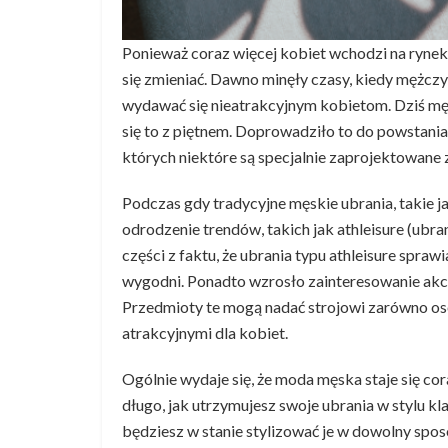
Ponieważ coraz więcej kobiet wchodzi na rynek
się zmieniać. Dawno minęły czasy, kiedy mężczy
wydawać się nieatrakcyjnym kobietom. Dziś mężc
się to z piętnem. Doprowadziło to do powstania
których niektóre są specjalnie zaprojektowane 
Podczas gdy tradycyjne męskie ubrania, takie jak
odrodzenie trendów, takich jak athleisure (ubra
części z faktu, że ubrania typu athleisure spraw
wygodni. Ponadto wzrosło zainteresowanie akceso
Przedmioty te mogą nadać strojowi zarówno osob
atrakcyjnymi dla kobiet.
Ogólnie wydaje się, że moda męska staje się cor
długo, jak utrzymujesz swoje ubrania w stylu
będziesz w stanie stylizować je w dowolny spos