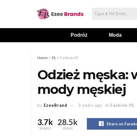
Podróż
Moda
Home
PL
Fashion-PL
Odzież męska: 
mody męskiej
by
EzeeBrand
3 years ago
in
Fashion-PL
3.7k
28.5k
Share on Faceb
SHARES
VIEWS