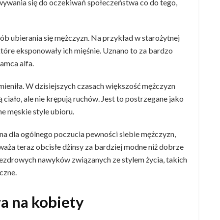
owywania się do oczekiwań społeczeństwa co do tego,
ób ubierania się mężczyzn. Na przykład w starożytnej
, które eksponowały ich mięśnie. Uznano to za bardzo
amca alfa.
zmieniła. W dzisiejszych czasach większość mężczyzn
 ciało, ale nie krępują ruchów. Jest to postrzegane jako
ne męskie style ubioru.
na dla ogólnego poczucia pewności siebie mężczyzn,
aża teraz obcisłe dżinsy za bardziej modne niż dobrze
ezdrowych nawyków związanych ze stylem życia, takich
yczne.
a na kobiety