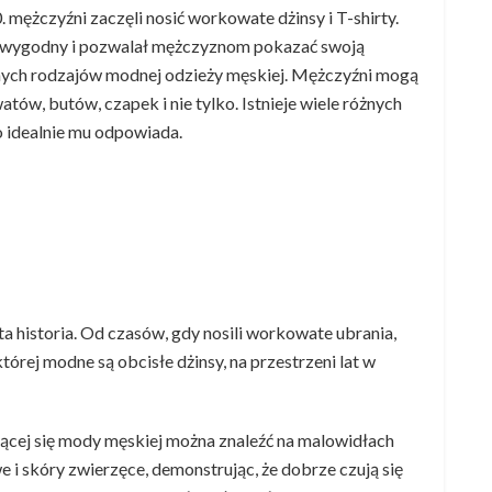
 mężczyźni zaczęli nosić workowate dżinsy i T-shirty.
ył wygodny i pozwalał mężczyznom pokazać swoją
nych rodzajów modnej odzieży męskiej. Mężczyźni mogą
tów, butów, czapek i nie tylko. Istnieje wiele różnych
o idealnie mu odpowiada.
ta historia. Od czasów, gdy nosili workowate ubrania,
órej modne są obcisłe dżinsy, na przestrzeni lat w
ącej się mody męskiej można znaleźć na malowidłach
 i skóry zwierzęce, demonstrując, że dobrze czują się