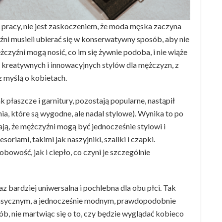
 pracy, nie jest zaskoczeniem, że moda męska zaczyna
źni musieli ubierać się w konserwatywny sposób, aby nie
zyźni mogą nosić, co im się żywnie podoba, i nie wiąże
 kreatywnych i innowacyjnych stylów dla mężczyzn, z
z myślą o kobietach.
 płaszcze i garnitury, pozostają popularne, nastąpił
nia, które są wygodne, ale nadal stylowe). Wynika to po
iają, że mężczyźni mogą być jednocześnie stylowi i
riami, takimi jak naszyjniki, szaliki i czapki.
owość, jak i ciepło, co czyni je szczególnie
az bardziej uniwersalna i pochlebna dla obu płci. Tak
 klasycznym, a jednocześnie modnym, prawdopodobnie
ób, nie martwiąc się o to, czy będzie wyglądać kobieco