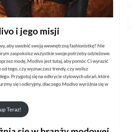
o i jego misji
owy, aby uwolnić swoją wewnętrzną fashionistkę? Nie
którym zaspokoisz wszystkie swoje potrzeby odzieżowe.
oprzez modę, Modivo jest tutaj, aby pomóc Ci wyrazić
ie od tego, czy wyznaczasz trendy, czy wolisz
go. Przygotuj się na odkrycie stylowych ubrań, które
rzmy się i odkryjmy, dlaczego Modivo wyróżnia się w
up Teraz!
nia się w branży modowej