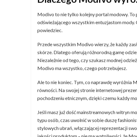
Modivo to nie tylko kolejny portal modowy. To
odświeżającego wszystkim entuzjastom mody. 
powiedziec.
Przede wszystkim Modivo wierzy, że każdy zasłu
skórze. Dlatego oferują różnorodną gamę odzieży
Niezależnie od tego, czy szukasz modnej odzież
Modivo ma wszystko, czego potrzebujesz.
Ale to nie koniec. Tym, co naprawdę wyróżnia M
równości. Na swojej stronie internetowej preze
pochodzeniu etnicznym, dzięki czemu każdy mo
Jeśli masz już dość mainstreamowych witryn mo
typu osób, czas uwolnić w sobie duszę fashion
stylowych ubrań, włączającej reprezentacji swo
jakości produktom – nie ma wątpliwości, że Mod