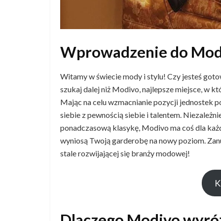
Wprowadzenie do Modiv
Witamy w świecie mody i stylu! Czy jesteś got
szukaj dalej niż Modivo, najlepsze miejsce, w 
Mając na celu wzmacnianie pozycji jednostek p
siebie z pewnością siebie i talentem. Niezależn
ponadczasową klasykę, Modivo ma coś dla każde
wyniosą Twoją garderobę na nowy poziom. Zanu
stale rozwijającej się branży modowej!
K
Dlaczego Modivo wyróż