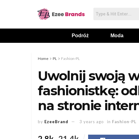
Podróż
Moda
Home
PL
Fashion-PL
Uwolnij swoją 
fashionistkę: od
na stronie inte
by
EzeeBrand
3 years ago
in
Fashion-PL
2.8k
21.4k