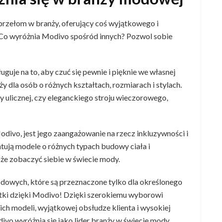
 przełom w branży, oferujący coś wyjątkowego i
Co wyróżnia Modivo spośród innych? Pozwol sobie
guje na to, aby czuć się pewnie i pięknie we własnej
 dla osób o różnych kształtach, rozmiarach i stylach.
y ulicznej, czy eleganckiego stroju wieczorowego,
odivo, jest jego zaangażowanie na rzecz inkluzywności i
ntują modele o różnych typach budowy ciała i
że zobaczyć siebie w świecie mody.
dowych, które są przeznaczone tylko dla określonego
istki dzięki Modivo! Dzięki szerokiemu wyborowi
ich modeli, wyjątkowej obsłudze klienta i wysokiej
ivo wyróżnia się jako lider branży w świecie mody.