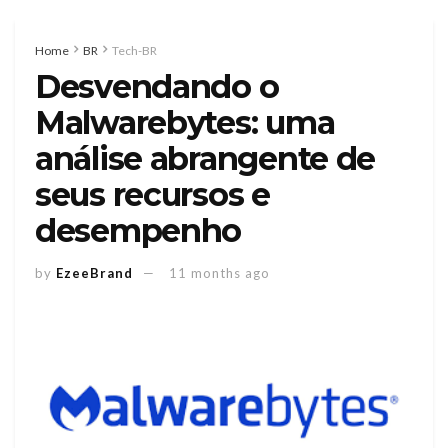
Home
BR
Tech-BR
Desvendando o
Malwarebytes: uma
análise abrangente de
seus recursos e
desempenho
by
EzeeBrand
11 months ago