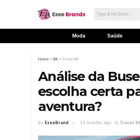
Moda
Saúde
Home
BR
Travel-BR
Análise da Buser
escolha certa p
aventura?
by
EzeeBrand
11 months ago
in
Travel-B